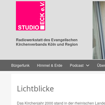
Direkt
zum
Inhalt
Radiowerkstatt des Evangelischen
Kirchenverbands Köln und Region
Hauptnavigation
Bürgerfunk
Himmel & Erde
Podcast
Über
Lichtblicke
Das Kirchenjahr 2000 stand in der rheinischen Lande