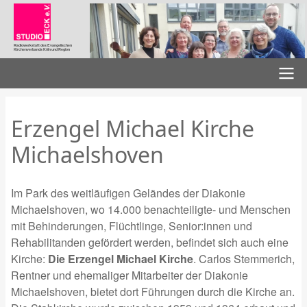
Direkt
zum
Inhalt
Radiowerkstatt des Evangelischen
Kirchenverbands Köln und Region
Hauptnavigation
Erzengel Michael Kirche
Michaelshoven
Im Park des weitläufigen Geländes der Diakonie
Michaelshoven, wo 14.000 benachteiligte- und Menschen
mit Behinderungen, Flüchtlinge, Senior:innen und
Rehabilitanden gefördert werden, befindet sich auch eine
Kirche:
Die Erzengel Michael Kirche
. Carlos Stemmerich,
Rentner und ehemaliger Mitarbeiter der Diakonie
Michaelshoven, bietet dort Führungen durch die Kirche an.