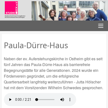
Direkt
zum
Inhalt
Radiowerkstatt des Evangelischen
Kirchenverbands Köln und Region
Hauptnavigation
Paula-Dürre-Haus
Neben der ev. Auferstehungskirche in Ostheim gibt es seit
fünf Jahren das Paula-Dürre-Haus als barrierefreie
Begegnungstätte für alle Generationen. 2024 wurde ein
Förderverein gegründet, um die erfolgreiche
Quartiersarbeit langfristig weiterzuführen - Jutta Hölscher
hat mit dem Vorsitzenden Wilhelm Schwedes gesprochen.