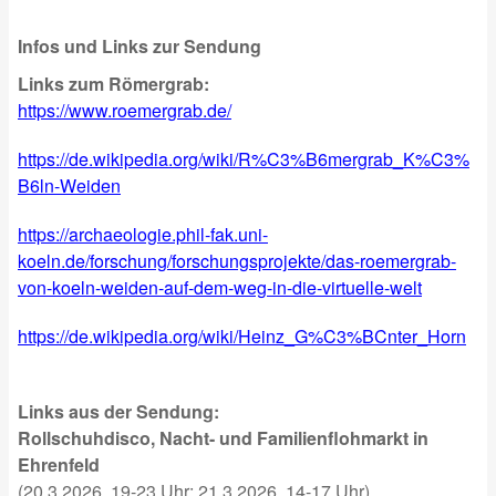
Infos und Links zur Sendung
Links zum Römergrab:
https://www.roemergrab.de/
https://de.wikipedia.org/wiki/R%C3%B6mergrab_K%C3%
B6ln-Weiden
https://archaeologie.phil-fak.uni-
koeln.de/forschung/forschungsprojekte/das-roemergrab-
von-koeln-weiden-auf-dem-weg-in-die-virtuelle-welt
https://de.wikipedia.org/wiki/Heinz_G%C3%BCnter_Horn
Links aus der Sendung:
Rollschuhdisco, Nacht- und Familienflohmarkt in
Ehrenfeld
(20.3.2026, 19-23 Uhr; 21.3.2026, 14-17 Uhr)